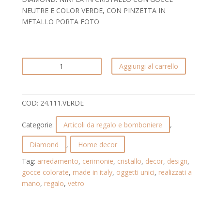
NEUTRE E COLOR VERDE, CON PINZETTA IN
METALLO PORTA FOTO
FIORE
Aggiungi al carrello
IN
CRISTALLO
CON
COD:
24.111.VERDE
PINZETTA
PORTA
Categorie:
Articoli da regalo e bomboniere
,
FOTO.
DIAMOND.
Diamond
,
Home decor
24.111.VERDE
Tag:
arredamento
,
cerimonie
,
cristallo
,
decor
,
design
,
quantità
gocce colorate
,
made in italy
,
oggetti unici
,
realizzati a
mano
,
regalo
,
vetro