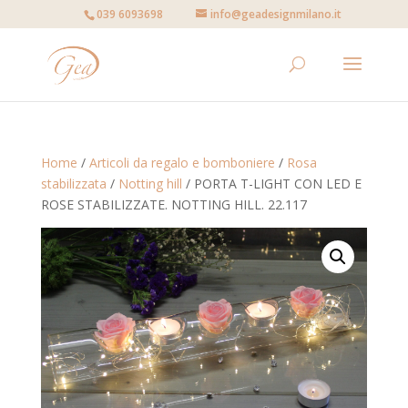
039 6093698
info@geadesignmilano.it
Home
/
Articoli da regalo e bomboniere
/
Rosa
stabilizzata
/
Notting hill
/ PORTA T-LIGHT CON LED E
ROSE STABILIZZATE. NOTTING HILL. 22.117