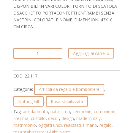
DISPONIBILI IN VARI COLORI. FORNITO DI SCATOLA
E SACCHETTO PORTACONFETTI ENTRAMBI SENZA
NASTRINI COLORATI E NOME. DIMENSIONI 43X10
CM CIRCA.
PORTA
Aggiungi al carrello
T-
LIGHT
CON
COD:
22.117
LED
E
Categorie:
Articoli da regalo e bomboniere
,
ROSE
STABILIZZATE.
Notting hill
,
Rosa stabilizzata
NOTTING
Tag:
arredamento
,
battesimo
,
cerimonie
,
comunione
,
HILL.
cresima
,
cristallo
,
decor
,
design
,
made in italy
,
22.117
matrimonio
,
oggetti unici
,
realizzati a mano
,
regalo
,
quantità
rosa stabilizzata
,
t-light
,
vetro