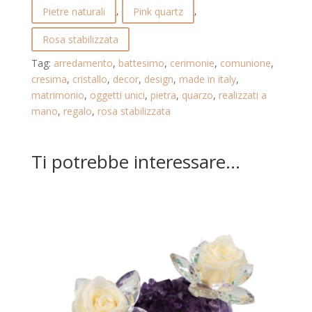
ROSA
Pietre naturali
,
Pink quartz
,
STABILIZZATA
E
Rosa stabilizzata
GOCCE
Tag:
arredamento
,
battesimo
,
cerimonie
,
comunione
,
DI
cresima
,
cristallo
,
decor
,
design
,
made in italy
,
CRISTALLO.
matrimonio
,
oggetti unici
,
pietra
,
quarzo
,
realizzati a
PINK
mano
,
regalo
,
rosa stabilizzata
QUARTZ.
23.101.AZZURRO
quantità
Ti potrebbe interessare…