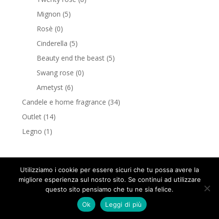
Mignon
(5)
Rosè
(0)
Cinderella
(5)
Beauty end the beast
(5)
Swang rose
(0)
Ametyst
(6)
Candele e home fragrance
(34)
Outlet
(14)
Legno
(1)
Utilizziamo i cookie per essere sicuri che tu possa avere la
migliore esperienza sul nostro sito. Se continui ad utilizzare
questo sito pensiamo che tu ne sia felice.
G.e.a Design © Copyright 2018 tutti i diritti riservati -
Ok
Leggi di più
P.Iva 09647290965
Privacy policy
-
Cookie policy