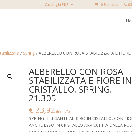
Cataloghi PDF
0 Elementi
03
H
tabilizzata
/
Spring
/ ALBERELLO CON ROSA STABILIZZATA E FIORE 
ALBERELLO CON ROSA
STABILIZZATA E FIORE IN
CRISTALLO. SPRING.
21.305
€
23,92
(Inc. IVA)
SPRING: ELEGANTE ALBERO IN CISTALLO, CON FIO
ANCHE ESSO IN CRISTALLO ARRICCHITA DALLA RO
STABILIZZATA CHE DURERA’ NEL TEMPO, DISPONIB