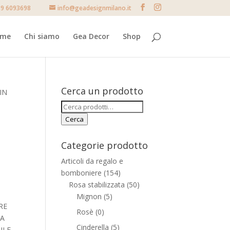
9 6093698
info@geadesignmilano.it
ome
Chi siamo
Gea Decor
Shop
Cerca un prodotto
IN
Cerca:
Cerca
Categorie prodotto
Articoli da regalo e
bomboniere
(154)
Rosa stabilizzata
(50)
Mignon
(5)
RE
Rosè
(0)
SA
Cinderella
(5)
ILE