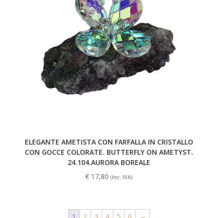
ELEGANTE AMETISTA CON FARFALLA IN CRISTALLO
CON GOCCE COLORATE. BUTTERFLY ON AMETYST.
24.104.AURORA BOREALE
€
17,80
(Inc. IVA)
1
2
3
4
5
6
→