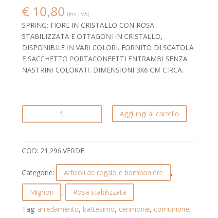
€
10,80
(Inc. IVA)
SPRING: FIORE IN CRISTALLO CON ROSA
STABILIZZATA E OTTAGONI IN CRISTALLO,
DISPONIBILE IN VARI COLORI. FORNITO DI SCATOLA
E SACCHETTO PORTACONFETTI ENTRAMBI SENZA
NASTRINI COLORATI. DIMENSIONI 3X6 CM CIRCA.
ROSA
Aggiungi al carrello
STABILIZZATA
CON
GOCCE
COD:
21.296.VERDE
IN
CRISTALLO
Categorie:
Articoli da regalo e bomboniere
,
IRIDESCCENTI.
MIGNON.
Mignon
,
Rosa stabilizzata
21.296.VERDE
Tag:
arredamento
,
battesimo
,
cerimonie
,
comunione
,
quantità