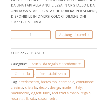
DA UNA FARFALLA ANCHE ESSA IN CRISTALLO E DA
UNA ROSA STABILIZZATA CHE DURERA’ PER SEMPRE,
DISPONIBILE IN DIVERSI COLORI. DIMENSIONI
13X6X12 CM CIRCA
SCARPETTA
Aggiungi al carrello
IN
CRISTALLO.
CINDERELLA.
COD:
22.223.BIANCO
22.223.BIANCO
quantità
Categorie:
Articoli da regalo e bomboniere
,
Cinderella
,
Rosa stabilizzata
Tag:
arredamento
,
battesimo
,
cerimonie
,
comunione
,
cresima
,
cristallo
,
decor
,
design
,
made in italy
,
matrimonio
,
oggetti unici
,
realizzati a mano
,
regalo
,
rosa stabilizzata
,
strass
,
vetro