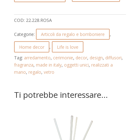
COLORATO.
QUEEN.
22.228.ROSA
COD:
22.228.ROSA
quantità
Categorie:
Articoli da regalo e bomboniere
,
Home decor
,
Life is love
Tag:
arredamento
,
cerimonie
,
decor
,
design
,
diffusori
,
fragranza
,
made in italy
,
oggetti unici
,
realizzati a
mano
,
regalo
,
vetro
Ti potrebbe interessare…