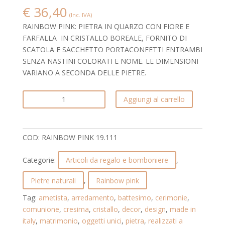
€
36,40
(Inc. IVA)
RAINBOW PINK: PIETRA IN QUARZO CON FIORE E
FARFALLA IN CRISTALLO BOREALE, FORNITO DI
SCATOLA E SACCHETTO PORTACONFETTI ENTRAMBI
SENZA NASTINI COLORATI E NOME. LE DIMENSIONI
VARIANO A SECONDA DELLE PIETRE.
PIETRA
Aggiungi al carrello
IN
QUARZO
ROSA
COD:
RAINBOW PINK 19.111
CON
FIORE
Categorie:
Articoli da regalo e bomboniere
,
E
FARFALLA
Pietre naturali
,
Rainbow pink
IN
Tag:
ametista
,
arredamento
,
battesimo
,
cerimonie
,
CRISTALLO
comunione
,
cresima
,
cristallo
,
decor
,
design
,
made in
BOREALE.
italy
,
matrimonio
,
oggetti unici
,
pietra
,
realizzati a
RAINBOW