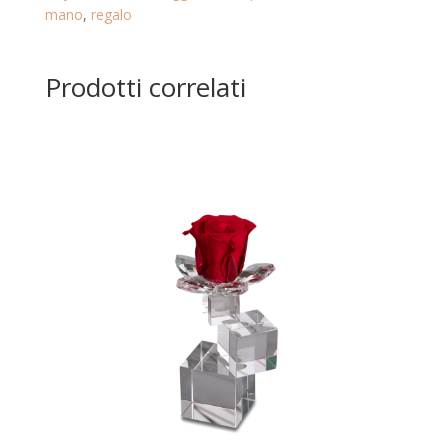
mano
,
regalo
PINK.
19.111
quantità
Prodotti correlati