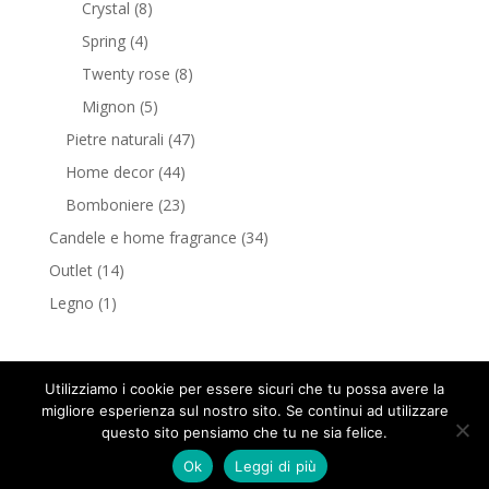
Crystal
(8)
Spring
(4)
Twenty rose
(8)
Mignon
(5)
Pietre naturali
(47)
Home decor
(44)
Bomboniere
(23)
Candele e home fragrance
(34)
Outlet
(14)
Legno
(1)
Utilizziamo i cookie per essere sicuri che tu possa avere la
migliore esperienza sul nostro sito. Se continui ad utilizzare
questo sito pensiamo che tu ne sia felice.
G.e.a Design © Copyright 2018 tutti i diritti riservati -
Ok
Leggi di più
P.Iva 09647290965
Privacy policy
-
Cookie policy