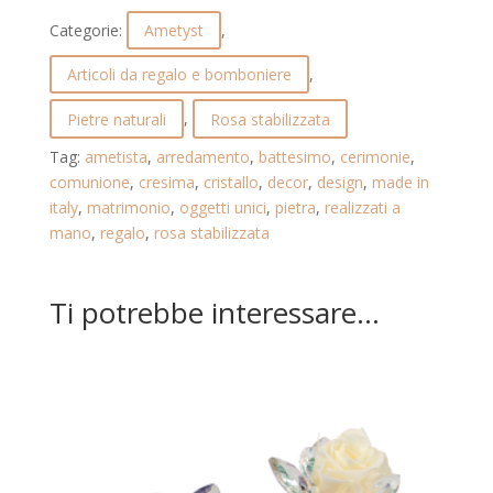
UNA
Categorie:
Ametyst
,
ROSA
STABILIZZATA
Articoli da regalo e bomboniere
,
E
GOCCE
Pietre naturali
,
Rosa stabilizzata
DI
Tag:
ametista
,
arredamento
,
battesimo
,
cerimonie
,
CRISTALLO.
comunione
,
cresima
,
cristallo
,
decor
,
design
,
made in
AMETYST.
italy
,
matrimonio
,
oggetti unici
,
pietra
,
realizzati a
21.291.BIANCO
mano
,
regalo
,
rosa stabilizzata
quantità
Ti potrebbe interessare…