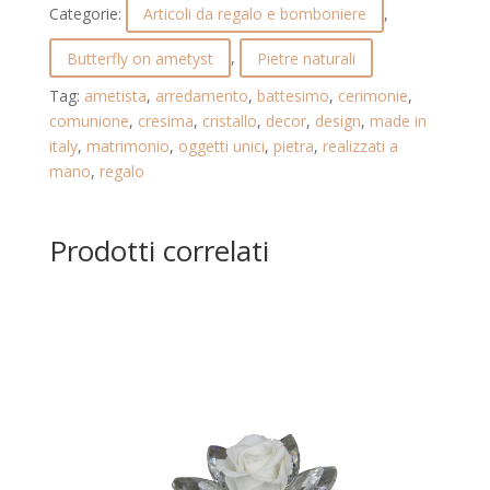
Categorie:
Articoli da regalo e bomboniere
,
CON
GOCCE
Butterfly on ametyst
,
Pietre naturali
COLORATE.
Tag:
ametista
,
arredamento
,
battesimo
,
cerimonie
,
BUTTERFLY
comunione
,
cresima
,
cristallo
,
decor
,
design
,
made in
ON
italy
,
matrimonio
,
oggetti unici
,
pietra
,
realizzati a
AMETYST.
mano
,
regalo
24.104.AMBRA
quantità
Prodotti correlati