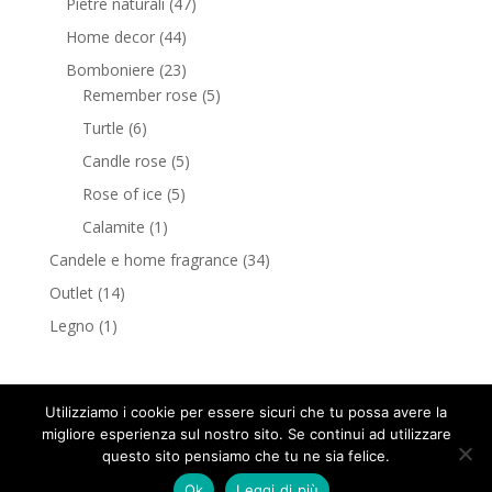
Pietre naturali
(47)
Home decor
(44)
Bomboniere
(23)
Remember rose
(5)
Turtle
(6)
Candle rose
(5)
Rose of ice
(5)
Calamite
(1)
Candele e home fragrance
(34)
Outlet
(14)
Legno
(1)
Utilizziamo i cookie per essere sicuri che tu possa avere la
migliore esperienza sul nostro sito. Se continui ad utilizzare
questo sito pensiamo che tu ne sia felice.
G.e.a Design © Copyright 2018 tutti i diritti riservati -
Ok
Leggi di più