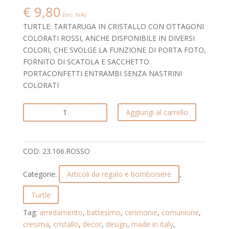
€
9,80
(Inc. IVA)
TURTLE: TARTARUGA IN CRISTALLO CON OTTAGONI
COLORATI ROSSI, ANCHE DISPONIBILE IN DIVERSI
COLORI, CHE SVOLGE LA FUNZIONE DI PORTA FOTO,
FORNITO DI SCATOLA E SACCHETTO
PORTACONFETTI ENTRAMBI SENZA NASTRINI
COLORATI
TARTARUGA
Aggiungi al carrello
PORTA
FOTO
IN
COD:
23.106.ROSSO
CRISTALLO
CON
Categorie:
Articoli da regalo e bomboniere
,
OTTAGONI
COLORATI.
Turtle
TURTLE.
Tag:
arredamento
,
battesimo
,
cerimonie
,
comunione
,
23.106.ROSSO
cresima
,
cristallo
,
decor
,
design
,
made in italy
,
quantità