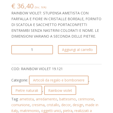
€
36,40
(Inc. IVA)
RAINBOW VIOLET: STUPENSA AMETISTA CON
FARFALLA E FIORE IN CRISTALLE BOREALE, FORNITO
DI SCATOLA E SACCHETTO PORTACONFETTI
ENTRAMBI SENZA NASTRINI COLORATI E NOME. LE
DIMENSIONI VARIANO A SECONDA DELLE PIETRE.
STUPENDA
Aggiungi al carrello
AMETISTA
CON
FIORE
COD:
RAINBOW VIOLET 19.121
E
FARFALLA
Categorie:
Articoli da regalo e bomboniere
,
IN
CRISTALLO
Pietre naturali
,
Rainbow violet
BOREALE.
Tag:
ametista
,
arredamento
,
battesimo
,
cerimonie
,
RAINBOW
comunione
,
cresima
,
cristallo
,
decor
,
design
,
made in
VIOLET.
italy
,
matrimonio
,
oggetti unici
,
pietra
,
realizzati a
19.121