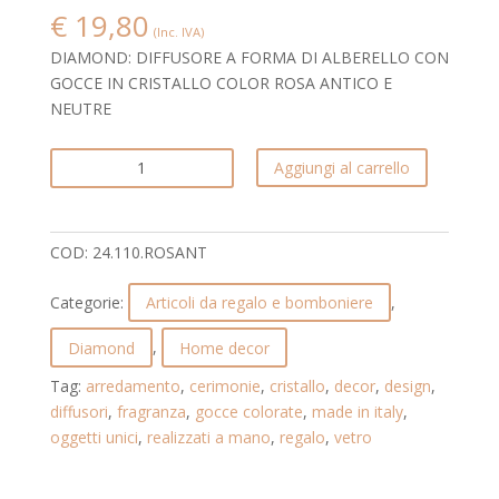
€
19,80
(Inc. IVA)
DIAMOND: DIFFUSORE A FORMA DI ALBERELLO CON
GOCCE IN CRISTALLO COLOR ROSA ANTICO E
NEUTRE
DIFFUSORE
Aggiungi al carrello
CON
GOCCE
IN
COD:
24.110.ROSANT
CRISTALLO
COLOR
Categorie:
Articoli da regalo e bomboniere
,
ARANCIONE.
DIAMOND.
Diamond
,
Home decor
24.110.ROSANT
Tag:
arredamento
,
cerimonie
,
cristallo
,
decor
,
design
,
quantità
diffusori
,
fragranza
,
gocce colorate
,
made in italy
,
oggetti unici
,
realizzati a mano
,
regalo
,
vetro