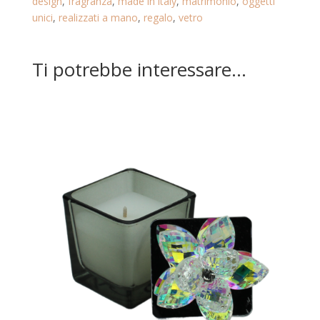
design
,
fragranza
,
made in italy
,
matrimonio
,
oggetti
SUMMER.
unici
,
realizzati a mano
,
regalo
,
vetro
22.239.ACQUA
MARINA
quantità
Ti potrebbe interessare…