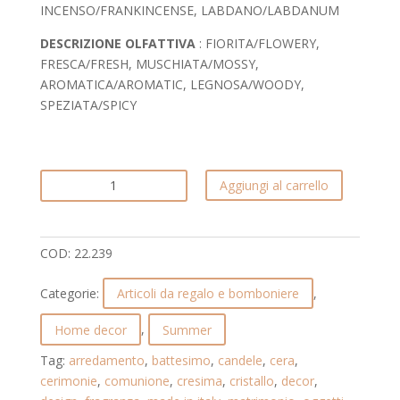
INCENSO/FRANKINCENSE, LABDANO/LABDANUM
DESCRIZIONE OLFATTIVA
: FIORITA/FLOWERY,
FRESCA/FRESH, MUSCHIATA/MOSSY,
AROMATICA/AROMATIC, LEGNOSA/WOODY,
SPEZIATA/SPICY
CANDELA
Aggiungi al carrello
IN
VETRO
ARRICCHITA
COD:
22.239
DAL
TAPPO
Categorie:
Articoli da regalo e bomboniere
,
CON
LE
Home decor
,
Summer
GOCCE
Tag:
arredamento
,
battesimo
,
candele
,
cera
,
IN
cerimonie
,
comunione
,
cresima
,
cristallo
,
decor
,
CRISTALLO.