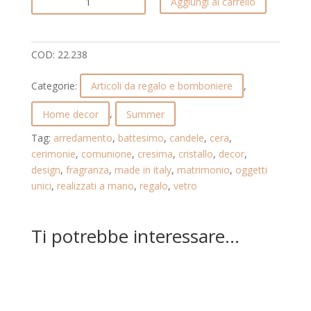
Aggiungi al carrello
IN
VETRO
CON
COD:
22.238
TAPPO
ARRICCHITO
Categorie:
Articoli da regalo e bomboniere
,
DAL
CRISTALLO.
Home decor
,
Summer
SUMMER.
Tag:
arredamento
,
battesimo
,
candele
,
cera
,
22.238.BLU
cerimonie
,
comunione
,
cresima
,
cristallo
,
decor
,
quantità
design
,
fragranza
,
made in italy
,
matrimonio
,
oggetti
unici
,
realizzati a mano
,
regalo
,
vetro
Ti potrebbe interessare…