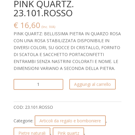
PINK QUARTZ.
23.101.ROSSO
€
16,60
(Inc. IVA)
PINK QUARTZ: BELLISSIMA PIETRA IN QUARZO ROSA
CON UNA ROSA STABILIZZATA DISPONIBILE IN
DIVERSI COLORI, SU GOCCE DI CRISTALLO, FORNITO
DI SCATOLA E SACCHETTO PORTACONFETTI
ENTRAMBI SENZA NASTRINI COLORATI E NOME. LE
DIMENSIONI VARIANO A SECONDA DELLA PIETRA.
BELLISSIMA
Aggiungi al carrello
PIETRA
IN
QUARZO
COD:
23.101.ROSSO
ROSA
CON
Categorie:
Articoli da regalo e bomboniere
,
UNA
ROSA
Pietre naturali
,
Pink quartz
,