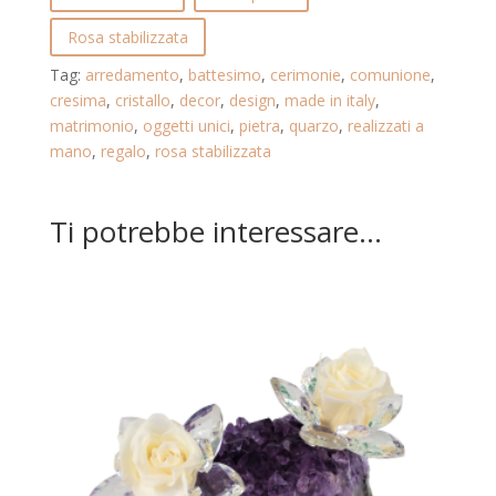
STABILIZZATA
E
Rosa stabilizzata
GOCCE
Tag:
arredamento
,
battesimo
,
cerimonie
,
comunione
,
DI
cresima
,
cristallo
,
decor
,
design
,
made in italy
,
CRISTALLO.
matrimonio
,
oggetti unici
,
pietra
,
quarzo
,
realizzati a
PINK
mano
,
regalo
,
rosa stabilizzata
QUARTZ.
23.101.ROSSO
quantità
Ti potrebbe interessare…