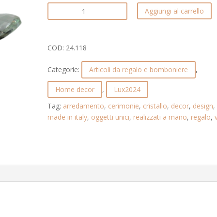
NINFEA
Aggiungi al carrello
PICCOLA
CON
GOCCE
COD:
24.118
IN
CRISTALLO
Categorie:
Articoli da regalo e bomboniere
,
E
STRASS.
Home decor
,
Lux2024
LUX2024.
Tag:
arredamento
,
cerimonie
,
cristallo
,
decor
,
design
,
24.118
made in italy
,
oggetti unici
,
realizzati a mano
,
regalo
,
quantità