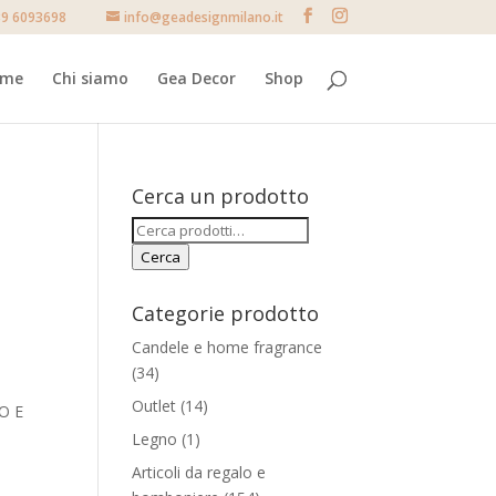
9 6093698
info@geadesignmilano.it
ome
Chi siamo
Gea Decor
Shop
Cerca un prodotto
Cerca:
Cerca
Categorie prodotto
Candele e home fragrance
(34)
Outlet
(14)
O E
Legno
(1)
Articoli da regalo e