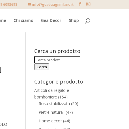
9 6093698
info@geadesignmilano.it
ome
Chi siamo
Gea Decor
Shop
Cerca un prodotto
Cerca:
N
Cerca
Categorie prodotto
Articoli da regalo e
bomboniere
(154)
Rosa stabilizzata
(50)
Pietre naturali
(47)
Home decor
(44)
IOLO