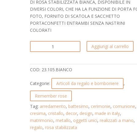
DI ROSA STABILIZZATA BIANCA, DISPONIBILE IN
DIVERSI COLORI, CHE HA LA FUNZIONE DI PORTA 
FOTO, FORNITO DI SCATOLA E SACCHETTO
PORTACONFETTI ENTRAMBI SENZA NASTRINI
COLORATI
FIORE
Aggiungi al carrello
IN
CRISTALLO
CON
COD:
23.105.BIANCO
BOCCIOLO
DI
Categorie:
Articoli da regalo e bomboniere
,
ROSA
STABILIZZATA
Remember rose
PORTA
Tag:
arredamento
,
battesimo
,
cerimonie
,
comunione
,
FOTO.
cresima
,
cristallo
,
decor
,
design
,
made in italy
,
REMEMBER
matrimonio
,
metallo
,
oggetti unici
,
realizzati a mano
,
ROSE.
regalo
,
rosa stabilizzata
23.105.BIANCO
quantità