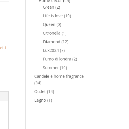
Home decor
(44)
Green
(2)
Life is love
(10)
Queen
(0)
Citronella
(1)
Diamond
(12)
etti
Lux2024
(7)
Fumo di londra
(2)
Summer
(10)
Candele e home fragrance
(34)
Outlet
(14)
Legno
(1)