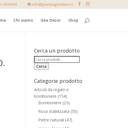
9 6093698
info@geadesignmilano.it
ome
Chi siamo
Gea Decor
Shop
Cerca un prodotto
Cerca:
O.
Cerca
Categorie prodotto
Articoli da regalo e
bomboniere
(154)
Bomboniere
(23)
Rosa stabilizzata
(50)
Pietre naturali
(47)