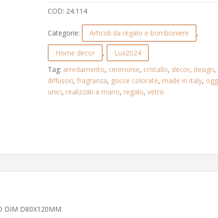
LUX2024.
COD:
24.114
24.114
quantità
Categorie:
Articoli da regalo e bomboniere
,
Home decor
,
Lux2024
Tag:
arredamento
,
cerimonie
,
cristallo
,
decor
,
design
,
diffusori
,
fragranza
,
gocce colorate
,
made in italy
,
ogg
unici
,
realizzati a mano
,
regalo
,
vetro
LO DIM D80X120MM