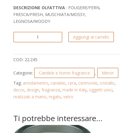
DESCRIZIONE OLFATTIVA
: FOUGERE/FERN,
FRESCA/FRESH, MUSCHIATA/MOSSY,
LEGNOSA/WOODY
CANDELA
Aggiungi al carrello
IN
VETRO
A
COD:
22.245
SPECCHIO
CON
Categorie:
Candele e home fragrance
,
Mirror
TAPPO
ARRICCHITO
Tag:
arredamento
,
candele
,
cera
,
cerimonie
,
cristallo
,
DA
decor
,
design
,
fragranza
,
made in italy
,
oggetti unici
,
GOCCE
realizzati a mano
,
regalo
,
vetro
IN
CRISTALLO.
Ti potrebbe interessare…
MIRROR.
22.245
quantità