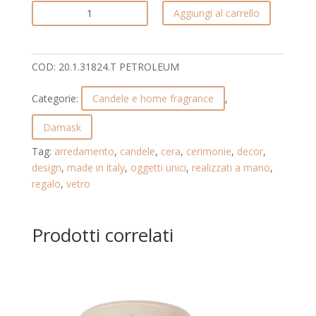
CANDELA
Aggiungi al carrello
DAL
DESIGN
UNICO
COD:
20.1.31824.T PETROLEUM
E
DAL
Categorie:
Candele e home fragrance
,
PROFUMO
ACCATTIVANTE.
Damask
DAMASK.
Tag:
arredamento
,
candele
,
cera
,
cerimonie
,
decor
,
20.1.31824.T
design
,
made in italy
,
oggetti unici
,
realizzati a mano
,
PETROLEUM
regalo
,
vetro
quantità
Prodotti correlati