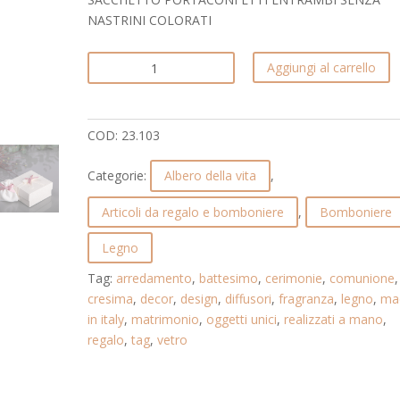
NASTRINI COLORATI
ALBERO
Aggiungi al carrello
DELLA
VITA
CON
COD:
23.103
TAG
A
Categorie:
Albero della vita
,
VOSTRA
SCELTA.
Articoli da regalo e bomboniere
,
Bomboniere
ALBERO
DELLA
Legno
VITA.
Tag:
arredamento
,
battesimo
,
cerimonie
,
comunione
,
23.103
cresima
,
decor
,
design
,
diffusori
,
fragranza
,
legno
,
ma
quantità
in italy
,
matrimonio
,
oggetti unici
,
realizzati a mano
,
regalo
,
tag
,
vetro