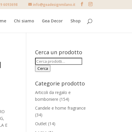
9 6093698
info@geadesignmilano.it
ome
Chi siamo
Gea Decor
Shop
Cerca un prodotto
Cerca:
N
Cerca
Categorie prodotto
Articoli da regalo e
bomboniere
(154)
Candele e home fragrance
ERO
(34)
G,
Outlet
(14)
LA E