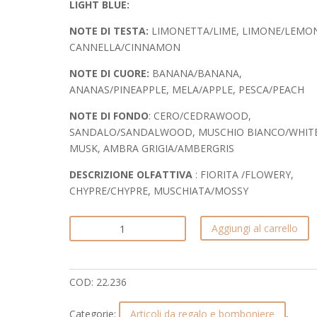
LIGHT BLUE:
NOTE DI TESTA:
LIMONETTA/LIME, LIMONE/LEMO
CANNELLA/CINNAMON
NOTE DI CUORE:
BANANA/BANANA,
ANANAS/PINEAPPLE, MELA/APPLE, PESCA/PEACH
NOTE DI FONDO
: CERO/CEDRAWOOD,
SANDALO/SANDALWOOD, MUSCHIO BIANCO/WHIT
MUSK, AMBRA GRIGIA/AMBERGRIS
DESCRIZIONE OLFATTIVA
: FIORITA /FLOWERY,
CHYPRE/CHYPRE, MUSCHIATA/MOSSY
DIFFUSORE
Aggiungi al carrello
IN
VETRO
E
COD:
22.236
CRISTALLO.
SUMMER.
Categorie:
Articoli da regalo e bomboniere
,