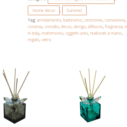
22.236.BLU
quantità
Home decor
,
Summer
Tag:
arredamento
,
battesimo
,
cerimonie
,
comunione
,
cresima
,
cristallo
,
decor
,
design
,
diffusori
,
fragranza
,
in italy
,
matrimonio
,
oggetti unici
,
realizzati a mano
,
regalo
,
vetro